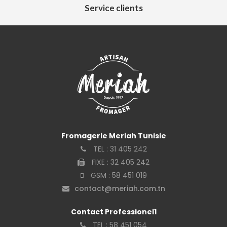
Service clients
Fromagerie Meriah Tunisie
TEL :
31 405 242
FIXE :
32 405 242
GSM :
58 451 019
contact@meriah.com.tn
Contact Professionel1
TEL :
58 451 054