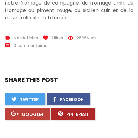
notre fromage de campagne, du fromage amir, du
fromage au piment rouge, du sicilien cuit et de la
mozzarella stretch fumée
Nos Articles
1
likes
2696 vues
label
favorite
remove_red_eye
0 commentaires
comment
SHARE THIS POST
TWITTER
FACEBOOK
GOOGLE+
PINTEREST